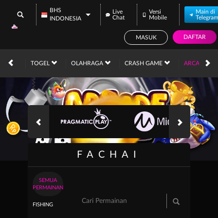
BHS
Live
Versi
Main di
Chat
Mobile
Telegra
INDONESIA
DAFTAR
MASUK
ACE
TOGEL
OLAHRAGA
CRASH GAME
ARCADE
FACHAI
SEMUA
PERMAINAN
FISHING