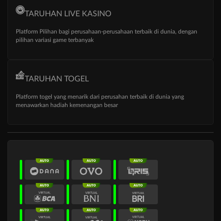
TARUHAN LIVE KASINO
Platform Pilihan bagi perusahaan-perusahaan terbaik di dunia, dengan
pilihan variasi game terbanyak
TARUHAN TOGEL
Platform togel yang menarik dari perusahan terbaik di dunia yang
menawarkan hadiah kemenangan besar