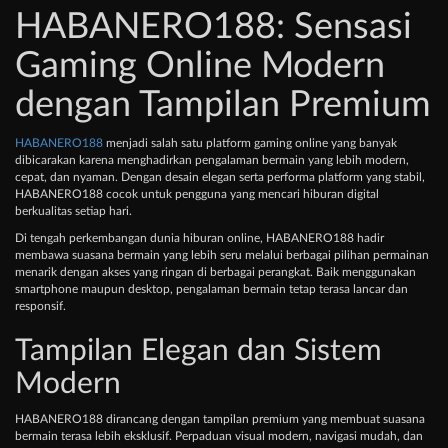
HABANERO188: Sensasi
Gaming Online Modern
dengan Tampilan Premium
HABANERO188
menjadi salah satu platform gaming online yang banyak
dibicarakan karena menghadirkan pengalaman bermain yang lebih modern,
cepat, dan nyaman. Dengan desain elegan serta performa platform yang stabil,
HABANERO188 cocok untuk pengguna yang mencari hiburan digital
berkualitas setiap hari.
Di tengah perkembangan dunia hiburan online, HABANERO188 hadir
membawa suasana bermain yang lebih seru melalui berbagai pilihan permainan
menarik dengan akses yang ringan di berbagai perangkat. Baik menggunakan
smartphone maupun desktop, pengalaman bermain tetap terasa lancar dan
responsif.
Tampilan Elegan dan Sistem
Modern
HABANERO188 dirancang dengan tampilan premium yang membuat suasana
bermain terasa lebih eksklusif. Perpaduan visual modern, navigasi mudah, dan