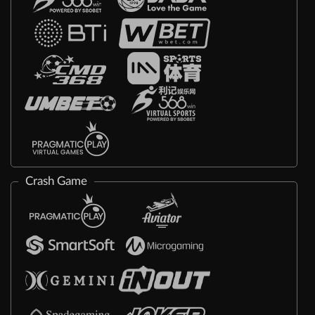
Crash Game