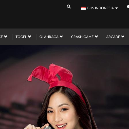
BHS INDONESIA
CE
TOGEL
OLAHRAGA
CRASH GAME
ARCADE