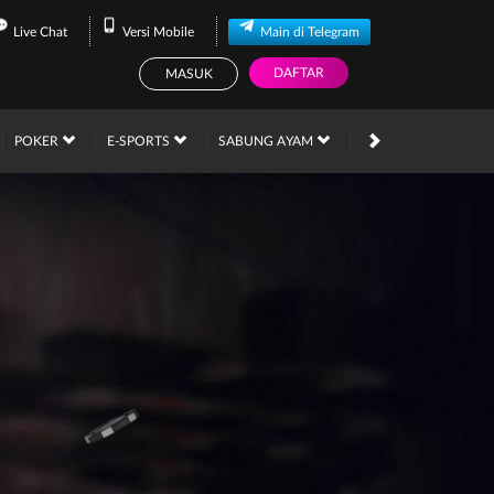
Live Chat
Versi Mobile
Main di Telegram
DAFTAR
MASUK
PROMOSI
POKER
E-SPORTS
SABUNG AYAM