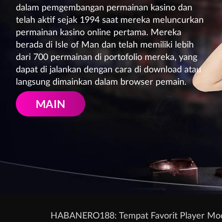
dalam pemgembangan permainan kasino dan
telah aktif sejak 1994 saat mereka meluncurkan
permainan kasino online pertama. Mereka
berada di Isle of Man dan telah memiliki lebih
dari 700 permainan di portofolio mereka, yang
dapat di jalankan dengan cara di download atau
langsung dimainkan dalam browser pemain.
MAIN
HABANERO188: Tempat Favorit Player Mode