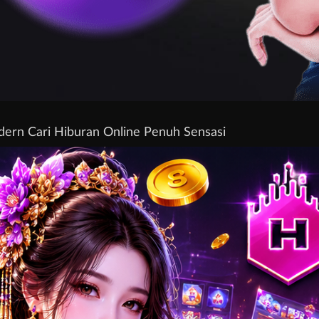
rn Cari Hiburan Online Penuh Sensasi