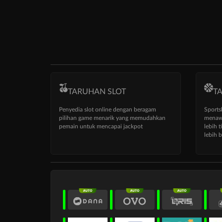
TARUHAN SLOT
T
Penyedia slot online dengan beragam
Sports
pilihan game menarik yang memudahkan
menawa
pemain untuk mencapai jackpot
lebih 
lebih 