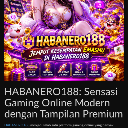
HABANERO188: Sensasi
Gaming Online Modern
dengan Tampilan Premium
HABANERO188
menjadi salah satu platform gaming online yang banyak