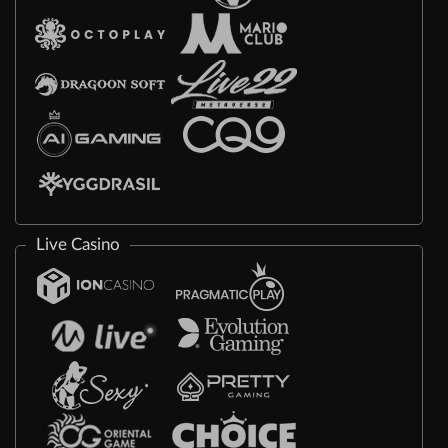
Live Casino