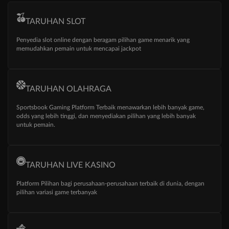
TARUHAN SLOT
Penyedia slot online dengan beragam pilihan game menarik yang
memudahkan pemain untuk mencapai jackpot
TARUHAN OLAHRAGA
Sportsbook Gaming Platform Terbaik menawarkan lebih banyak game,
odds yang lebih tinggi, dan menyediakan pilihan yang lebih banyak
untuk pemain.
TARUHAN LIVE KASINO
Platform Pilihan bagi perusahaan-perusahaan terbaik di dunia, dengan
pilihan variasi game terbanyak