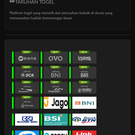
TARUHAN TOGEL
Platform togel yang menarik dari perusahan terbaik di dunia yang
menawarkan hadiah kemenangan besar